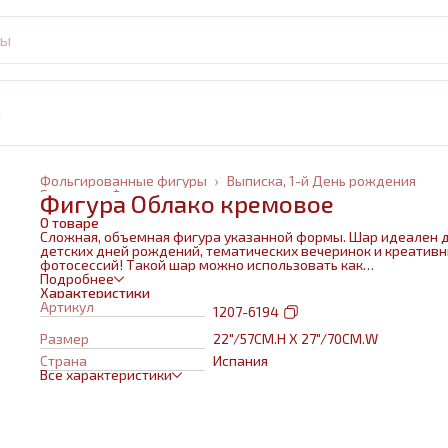
и
Фольгированные фигуры
›
Выписка, 1-й День рождения
Главная
›
Фольгированные шары
›
Фигура Облако кремовое
О товаре
Сложная, объемная фигура указанной формы. Шар идеален 
детских дней рождений, тематических вечеринок и креатив
фотосессий! Такой шар можно использовать как
самостоятельный элемент декора или в воздушном букете в
Подробнее
сочетании с другими шарами и украшениями. Изготовлен из
Характеристики
качественных материалов (полимерная пленка).При надува
Артикул
1207-6194
используется только гелий. Плотная пленка позволит шару н
сдуваться около недели. Размеры указаны в ненадутом
Размер
22"/57CM.H X 27"/70CM.W
состоянии, в надутом на 10-20 % меньше.
Страна
Испания
Все характеристики