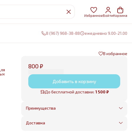
Избранное
Войти
Корзина
8 (967) 968-38-88
ежедневно 9.00-21.00
В избранное
800 ₽
для
ных
Добавить в корзину
нии
До бесплатной доставки:
1 500 ₽
е
Преимущества
Оплата частями в Сплит
Без предоплаты, любые способы оплаты
Доставка
Бесплатная доставка в пределах КАД
Минимальный заказ всего 1500 рублей