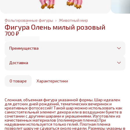
Фольгированные фигуры
›
Животный мир
Главная
›
Фольгированные шары
›
Фигура Олень милый розовый
700 ₽
Преимущества
Оплата частями в Сплит
Без предоплаты, любые способы оплаты
Доставка
Бесплатная доставка в пределах КАД
Минимальный заказ всего 1500 рублей
Получим, надуем и привезем ваш заказ из
маркетплейса
О товаре
Характеристики
Сложная, объемная фигура указанной формы. Шар идеален
для детских дней рождений, тематических вечеринок и
креативных фотосессий! Такой шар можно использовать как
самостоятельный элемент декора или в воздушном букете в
сочетании с другими шарами и украшениями. Изготовлен из
качественных материалов (полимерная пленка).При
надувании используется только гелий. Плотная пленка
позволит шару не сдуваться около недели. Размеры указаны в