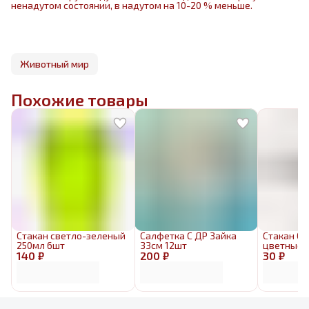
ненадутом состоянии, в надутом на 10-20 % меньше.
Животный мир
Похожие товары
Стакан светло-зеленый
Салфетка С ДР Зайка
Стакан О
250мл 6шт
33см 12шт
цветные 
140 ₽
200 ₽
30 ₽