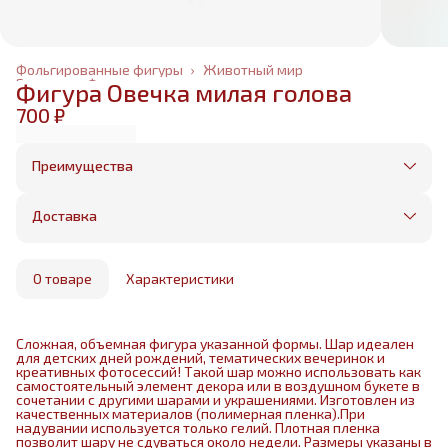
Фольгированные фигуры
›
Животный мир
Главная
›
Фольгированные шары
›
Фигура Овечка милая голова
700 ₽
Преимущества
Оплата частями в Сплит
Без предоплаты, любые способы оплаты
Доставка
Бесплатная доставка в пределах КАД
Минимальный заказ всего 1500 рублей
Получим, надуем и привезем ваш заказ из
маркетплейса
О товаре
Характеристики
Сложная, объемная фигура указанной формы. Шар идеален
для детских дней рождений, тематических вечеринок и
креативных фотосессий! Такой шар можно использовать как
самостоятельный элемент декора или в воздушном букете в
сочетании с другими шарами и украшениями. Изготовлен из
качественных материалов (полимерная пленка).При
надувании используется только гелий. Плотная пленка
позволит шару не сдуваться около недели. Размеры указаны в