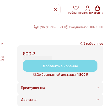
Избранное
Войти
Корзина
8 (967) 968-38-88
ежедневно 9.00-21.00
го
В избранное
800 ₽
для
ных
Добавить в корзину
нии
До бесплатной доставки:
1 500 ₽
е
Преимущества
Оплата частями в Сплит
Без предоплаты, любые способы оплаты
Доставка
Бесплатная доставка в пределах КАД
Минимальный заказ всего 1500 рублей