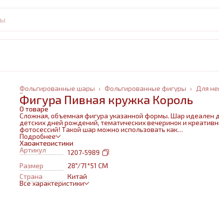
и
Фольгированные шары
›
Фольгированные фигуры
›
Для не
Главная
›
Фигура Пивная кружка Король
О товаре
Сложная, объемная фигура указанной формы. Шар идеален 
детских дней рождений, тематических вечеринок и креатив
фотосессий! Такой шар можно использовать как
самостоятельный элемент декора или в воздушном букете в
Подробнее
сочетании с другими шарами и украшениями. Изготовлен из
Характеристики
качественных материалов (полимерная пленка).При надува
Артикул
1207-5989
используется только гелий. Плотная пленка позволит шару н
сдуваться около недели. Размеры указаны в ненадутом
Размер
28"/71*51 СМ
состоянии, в надутом на 10-20 % меньше.
Страна
Китай
Все характеристики