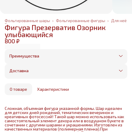
Фольгированные шары
›
Фольгированные фигуры
›
Для неё
Главная
›
Фигура Презерватив Озорник
улыбающийся
800 ₽
Преимущества
Оплата частями в Сплит
Без предоплаты, любые способы оплаты
Доставка
Бесплатная доставка в пределах КАД
Минимальный заказ всего 1500 рублей
Получим, надуем и привезем ваш заказ из
маркетплейса
О товаре
Характеристики
Сложная, объемная фигура указанной формы. Шар идеален
для детских дней рождений, тематических вечеринок и
креативных фотосессий! Такой шар можно использовать как
самостоятельный элемент декора или в воздушном букете в
сочетании с другими шарами и украшениями. Изготовлен из
качественных материалов (полимерная пленка).При