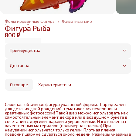
Фольгированные фигуры
›
Животный мир
Главная
›
Фольгированные шары
›
Фигура Рыба
800 ₽
Преимущества
Оплата частями в Сплит
Без предоплаты, любые способы оплаты
Доставка
Бесплатная доставка в пределах КАД
Минимальный заказ всего 1500 рублей
Получим, надуем и привезем ваш заказ из
маркетплейса
О товаре
Характеристики
Сложная, объемная фигура указанной формы. Шар идеален
для детских дней рождений, тематических вечеринок и
креативных фотосессий! Такой шар можно использовать как
самостоятельный элемент декора или в воздушном букете в
сочетании с другими шарами и украшениями. Изготовлен из
качественных материалов (полимерная пленка).При
надувании используется только гелий. Плотная пленка
позволит шару не сдуваться около недели. Размеры указаны в