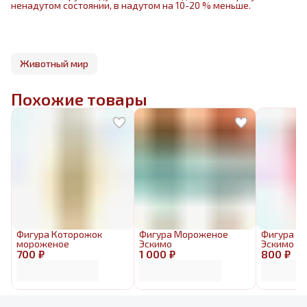
ненадутом состоянии, в надутом на 10-20 % меньше.
Животный мир
Похожие товары
Фигура Которожок
Фигура Мороженое
Фигура М
мороженое
Эскимо
Эскимо к
700 ₽
1 000 ₽
800 ₽