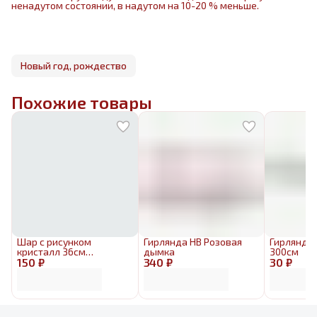
ненадутом состоянии, в надутом на 10-20 % меньше.
Новый год, рождество
Похожие товары
Шар с рисунком
Гирлянда HB Розовая
Гирлянда
кристалл 36см
дымка
300см
150 ₽
Снежинки
340 ₽
30 ₽