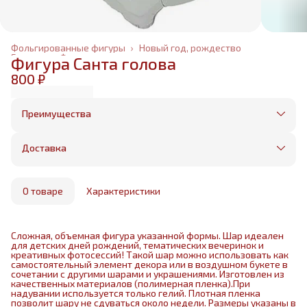
Фольгированные фигуры
›
Новый год, рождество
Главная
›
Фольгированные шары
›
Фигура Санта голова
800 ₽
Преимущества
Оплата частями в Сплит
Без предоплаты, любые способы оплаты
Доставка
Бесплатная доставка в пределах КАД
Минимальный заказ всего 1500 рублей
Получим, надуем и привезем ваш заказ из
маркетплейса
О товаре
Характеристики
Сложная, объемная фигура указанной формы. Шар идеален
для детских дней рождений, тематических вечеринок и
креативных фотосессий! Такой шар можно использовать как
самостоятельный элемент декора или в воздушном букете в
сочетании с другими шарами и украшениями. Изготовлен из
качественных материалов (полимерная пленка).При
надувании используется только гелий. Плотная пленка
позволит шару не сдуваться около недели. Размеры указаны в