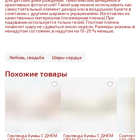
для детских дней рождений, тематических вечеринок и
креативных фотосессий! Такой шар можно использовать как
самостоятельный элемент декора или в воздушном букете в
сочетании с другими шарами и украшениями. Изготовлен из
качественных материалов (полимерная пленка).При
надувании используется только гелий. Плотная пленка
позволит шару не сдуваться около недели. Размеры указаны в
ненадутом состоянии, в надутом на 10-20 % меньше.
Любовь, свадьба
Шары-сердца
Похожие товары
Гирлянда буквы С ДНЕМ
Гирлянда буквы С ДНЕМ
Скатерть 
СВАДЬБЫ розовое
СВАДЬБЫ золото блеск
130х180с