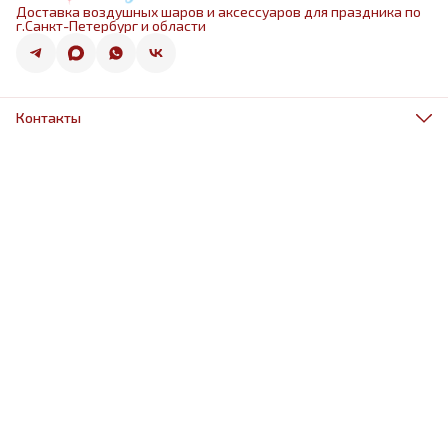
Доставка воздушных шаров и аксессуаров для праздника по
г.Санкт-Петербург и области
Контакты
Адрес
г.Санкт-Петербург, ул.Оптиков 50к1
Телефон
8 (967) 968-38-88
Режим работы
ежедневно 9.00-21.00
Эл. почта
schariki-ludiam@yandex.ru