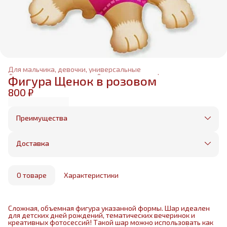
Для мальчика, девочки, универсальные
Фольгированные шары
›
Фольгированные фигуры
›
Фигура Щенок в розовом
Главная
›
800 ₽
Преимущества
Оплата частями в Сплит
Без предоплаты, любые способы оплаты
Доставка
Бесплатная доставка в пределах КАД
Минимальный заказ всего 1500 рублей
Получим, надуем и привезем ваш заказ из
маркетплейса
О товаре
Характеристики
Сложная, объемная фигура указанной формы. Шар идеален
для детских дней рождений, тематических вечеринок и
креативных фотосессий! Такой шар можно использовать как