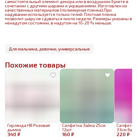
самостоятельный элемент декора или в воздушном букете в
сочетании с другими шарами и украшениями. Изготовлен из
качественных материалов (полимерная пленка).При
надувании используется только гелий. Плотная пленка
позволит шару не сдуваться около недели. Размеры указаны в
ненадутом состоянии, в надутом на 10-20 % меньше.
Для мальчика, девочки, универсальные
Похожие товары
Гирлянда HB Розовая
Салфетка Зайка 25см
Салфетка
дымка
12шт
33см 6шт
340 ₽
160 ₽
220 ₽