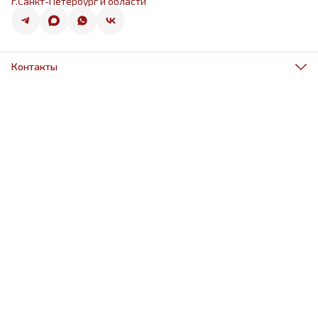
г.Санкт-Петербург и области
Контакты
Адрес
г.Санкт-Петербург, ул.Оптиков 50к1
Телефон
8 (967) 968-38-88
Режим работы
ежедневно 9.00-21.00
Эл. почта
schariki-ludiam@yandex.ru