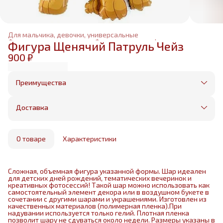
Для мальчика, девочки, универсальные
Фольгированные шары
›
Фольгированные фигуры
›
Фигура Щенячий Патруль Чейз
Главная
›
900 ₽
Преимущества
Оплата частями в Сплит
Без предоплаты, любые способы оплаты
Доставка
Бесплатная доставка в пределах КАД
Минимальный заказ всего 1500 рублей
Получим, надуем и привезем ваш заказ из
маркетплейса
О товаре
Характеристики
Сложная, объемная фигура указанной формы. Шар идеален
для детских дней рождений, тематических вечеринок и
креативных фотосессий! Такой шар можно использовать как
самостоятельный элемент декора или в воздушном букете в
сочетании с другими шарами и украшениями. Изготовлен из
качественных материалов (полимерная пленка).При
надувании используется только гелий. Плотная пленка
позволит шару не сдуваться около недели. Размеры указаны в