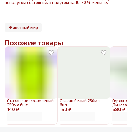
ненадутом состоянии, в надутом на 10-20 % меньше.
Животный мир
Похожие товары
Стакан светло-зеленый
Стакан белый 250мл
Гирлянда 
250мл 6шт
6шт
Динозавр
140 ₽
150 ₽
680 ₽