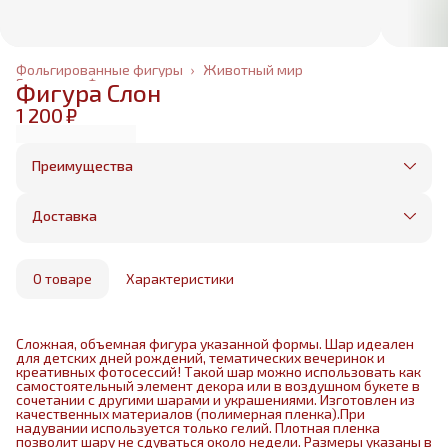
Фольгированные фигуры
›
Животный мир
Главная
›
Фольгированные шары
›
Фигура Слон
1 200 ₽
Преимущества
Оплата частями в Сплит
Без предоплаты, любые способы оплаты
Доставка
Бесплатная доставка в пределах КАД
Минимальный заказ всего 1500 рублей
Получим, надуем и привезем ваш заказ из
маркетплейса
О товаре
Характеристики
Сложная, объемная фигура указанной формы. Шар идеален
для детских дней рождений, тематических вечеринок и
креативных фотосессий! Такой шар можно использовать как
самостоятельный элемент декора или в воздушном букете в
сочетании с другими шарами и украшениями. Изготовлен из
качественных материалов (полимерная пленка).При
надувании используется только гелий. Плотная пленка
позволит шару не сдуваться около недели. Размеры указаны в