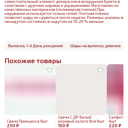
самостоятельный элемент декора или в воздушном букете в
сочетании с другими шарами и украшениями. Изготовлен из
качественных материалов (полимерная пленка).При
надувании используется только гелий. Плотная пленка
позволит шару не сдуваться около недели. Размеры указаны в
ненадутом состоянии, в надутом на 10-20 % меньше.
Выписка, 1-й День рождения
Шары на выписку девочке
Похожие товары
Свечи С ДР белый
Салфетка
Свечи Принцесса 6шт
розовый золото 8см 6шт
6шт
250 ₽
150 ₽
220 ₽