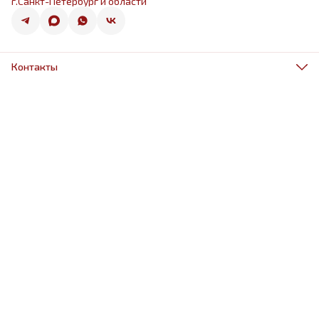
г.Санкт-Петербург и области
Контакты
Адрес
г.Санкт-Петербург, ул.Оптиков 50к1
Телефон
8 (967) 968-38-88
Режим работы
ежедневно 9.00-21.00
Эл. почта
schariki-ludiam@yandex.ru