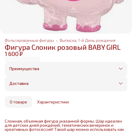
Фольгированные фигуры
›
Выписка, 1-й День рождения
Главная
›
Фольгированные шары
›
Фигура Слоник розовый BABY GIRL
1 600 ₽
Преимущества
Оплата частями в Сплит
Без предоплаты, любые способы оплаты
Доставка
Бесплатная доставка в пределах КАД
Минимальный заказ всего 1500 рублей
Получим, надуем и привезем ваш заказ из
маркетплейса
О товаре
Характеристики
Сложная, объемная фигура указанной формы. Шар идеален
для детских дней рождений, тематических вечеринок и
креативных фотосессий! Такой шар можно использовать как