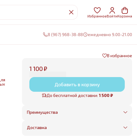
Избранное
Войти
Корзина
8 (967) 968-38-88
ежедневно 9.00-21.00
В избранное
1 100 ₽
для
ных
Добавить в корзину
До бесплатной доставки:
1 500 ₽
нии
е
Преимущества
Оплата частями в Сплит
Без предоплаты, любые способы оплаты
Доставка
Бесплатная доставка в пределах КАД
Минимальный заказ всего 1500 рублей