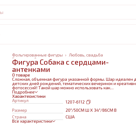
и
Фольгированные фигуры
›
Любовь, свадьба
Главная
›
Фольгированные шары
›
Фигура Собака с сердцами-
антенками
О товаре
Сложная, объемная фигура указанной формы. Шар идеален 
детских дней рождений, тематических вечеринок и креатив
фотосессий! Такой шар можно использовать как
самостоятельный элемент декора или в воздушном букете в
Подробнее
сочетании с другими шарами и украшениями. Изготовлен из
Характеристики
качественных материалов (полимерная пленка).При надува
Артикул
1207-6112
используется только гелий. Плотная пленка позволит шару н
сдуваться около недели. Размеры указаны в ненадутом
Размер
20"/50СМ Ш X 34"/86СМ В
состоянии, в надутом на 10-20 % меньше.
Страна
США
Все характеристики