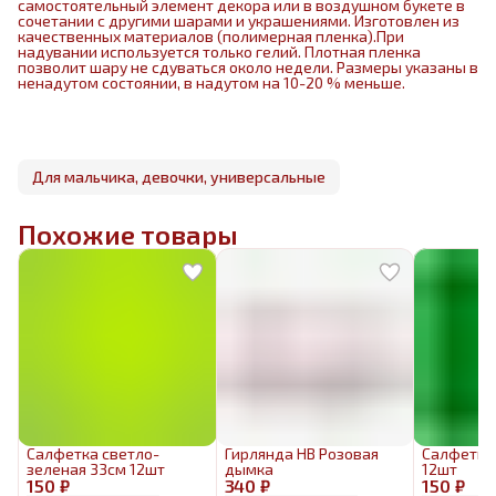
самостоятельный элемент декора или в воздушном букете в
сочетании с другими шарами и украшениями. Изготовлен из
качественных материалов (полимерная пленка).При
надувании используется только гелий. Плотная пленка
позволит шару не сдуваться около недели. Размеры указаны в
ненадутом состоянии, в надутом на 10-20 % меньше.
Для мальчика, девочки, универсальные
Похожие товары
Салфетка светло-
Гирлянда HB Розовая
Салфетка
зеленая 33см 12шт
дымка
12шт
150 ₽
340 ₽
150 ₽