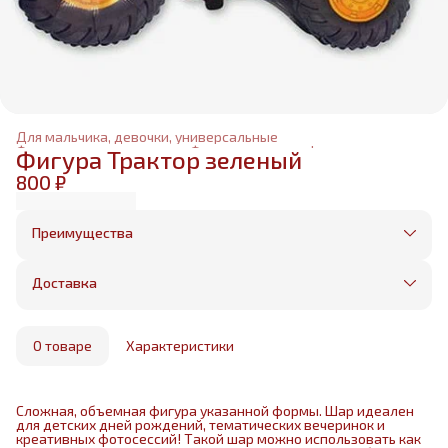
Для мальчика, девочки, универсальные
Фольгированные шары
›
Фольгированные фигуры
›
Фигура Трактор зеленый
Главная
›
800 ₽
Преимущества
Оплата частями в Сплит
Без предоплаты, любые способы оплаты
Доставка
Бесплатная доставка в пределах КАД
Минимальный заказ всего 1500 рублей
Получим, надуем и привезем ваш заказ из
маркетплейса
О товаре
Характеристики
Сложная, объемная фигура указанной формы. Шар идеален
для детских дней рождений, тематических вечеринок и
креативных фотосессий! Такой шар можно использовать как