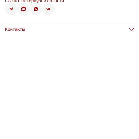
г.Санкт-Петербург и области
Контакты
Адрес
г.Санкт-Петербург, ул.Оптиков 50к1
Телефон
8 (967) 968-38-88
Режим работы
ежедневно 9.00-21.00
Эл. почта
schariki-ludiam@yandex.ru