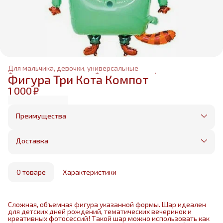
Для мальчика, девочки, универсальные
Фольгированные шары
›
Фольгированные фигуры
›
Фигура Три Кота Компот
Главная
›
1 000 ₽
Преимущества
Оплата частями в Сплит
Без предоплаты, любые способы оплаты
Доставка
Бесплатная доставка в пределах КАД
Минимальный заказ всего 1500 рублей
Получим, надуем и привезем ваш заказ из
маркетплейса
О товаре
Характеристики
Сложная, объемная фигура указанной формы. Шар идеален
для детских дней рождений, тематических вечеринок и
креативных фотосессий! Такой шар можно использовать как