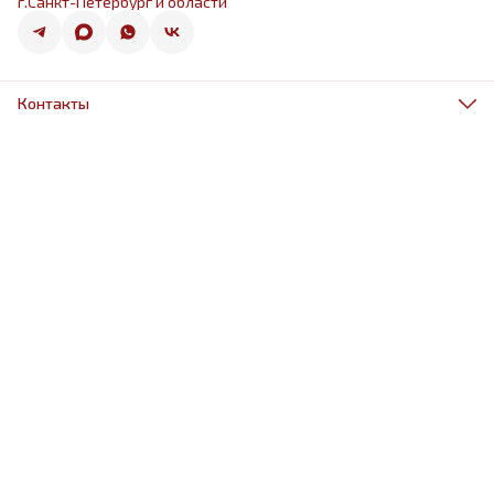
г.Санкт-Петербург и области
Контакты
Адрес
г.Санкт-Петербург, ул.Оптиков 50к1
Телефон
8 (967) 968-38-88
Режим работы
ежедневно 9.00-21.00
Эл. почта
schariki-ludiam@yandex.ru