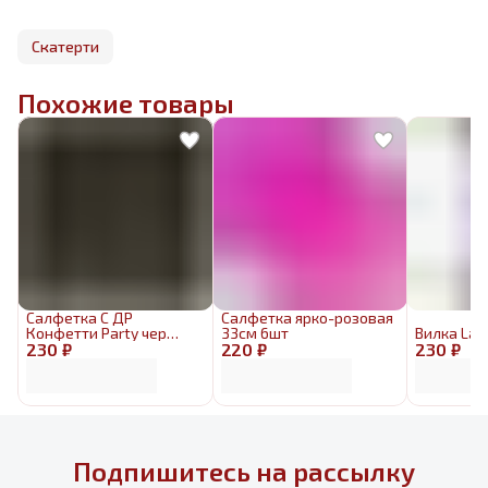
Скатерти
Похожие товары
Салфетка С ДР
Салфетка ярко-розовая
Конфетти Party чер
33см 6шт
Вилка Lav
230 ₽
33см6шт
220 ₽
230 ₽
Подпишитесь на рассылку