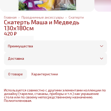
Главная
›
Праздничные аксессуары
›
Скатерти
Скатерть Маша и Медведь
130х180см
420 ₽
Преимущества
Оплата частями в Сплит
Без предоплаты, любые способы оплаты
Доставка
Бесплатная доставка в пределах КАД
Минимальный заказ всего 1500 рублей
Получим, надуем и привезем ваш заказ из
маркетплейса
О товаре
Характеристики
Используется совместно с другими элементами коллекции по
дизайну (тарелки, стаканы, приборы и т.п.) как украшение
стола или по своему непосредственному назначению.
Полиэтиленовая.