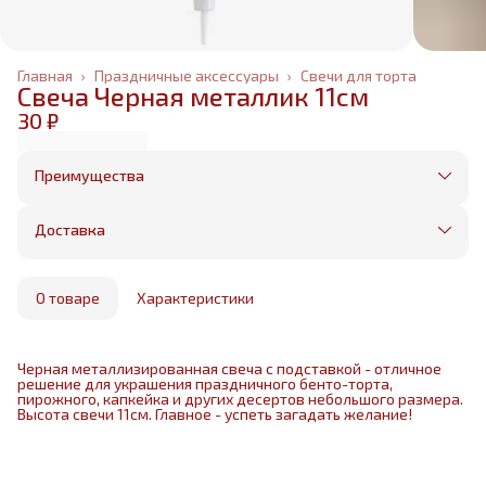
Главная
›
Праздничные аксессуары
›
Свечи для торта
Свеча Черная металлик 11см
30 ₽
Преимущества
Оплата частями в Сплит
Без предоплаты, любые способы оплаты
Доставка
Бесплатная доставка в пределах КАД
Минимальный заказ всего 1500 рублей
Получим, надуем и привезем ваш заказ из
маркетплейса
О товаре
Характеристики
Черная металлизированная свеча с подставкой - отличное
решение для украшения праздничного бенто-торта,
пирожного, капкейка и других десертов небольшого размера.
Высота свечи 11см. Главное - успеть загадать желание!