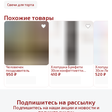
Свечи для торта
Похожие товары
Человечек
Хлопушка Бумфети
Хлопушка
поздравитель
30см конфеттиетти
30см Леп
950 ₽
410 ₽
Party черная
520 ₽
свадебны
Подпишитесь на рассылку
Подпишитесь на наши акции и новости и